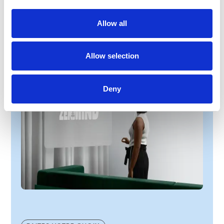
contact@zen-mind.eu
Allow all
Allow selection
Deny