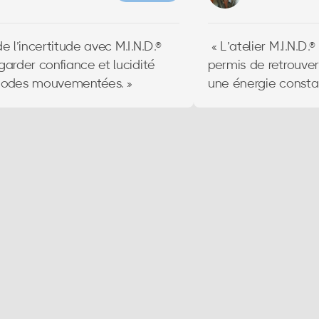
(interentreprise) ou 2700€H.T/2 jours
(en intraentreprise)
e l’incertitude avec M.I.N.D.®
« L’atelier M.I.N.D.
garder confiance et lucidité
permis de retrouver
·
Résultats
: 98% d'employés "très
iodes mouvementées. »
une énergie constan
satisfaits"