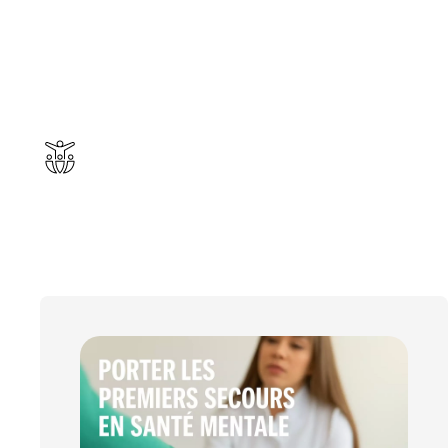
Sans mental solide, la performance s’effondre.
On vous remet debout, dans la tête comme dans le 