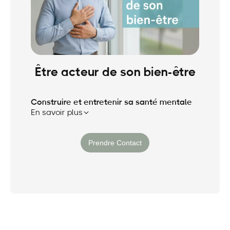
Être acteur de son bien-être
Construire et entretenir sa santé mentale
En savoir plus
·
Pour qui ?
Tout type de salariés (Quel
Prendre Contact
que soit le statut : dirigeants,
managers, collaborateurs, etc.)
·
Pourquoi ?
Prendre conscience que
nous sommes acteurs de notre bien-
être et se donner les moyens de l’être.