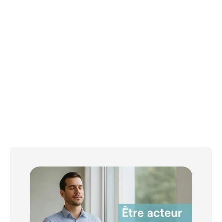
corps.
La méthode Mind
vos états internes, 
et chan
Simple, concret, pui
Parce que mi