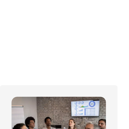
 vous guide pour vous apprendre à mesurer
à apaiser votre mental, recharger votre énergie,
ger de regard sur votre quotidien.
ssant, pour être acteur de votre bien-être jour
après jour.
eux se sentir, c'est déjà mieux réussir.