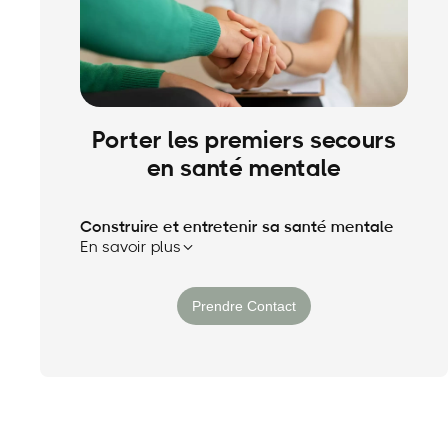
Porter les premiers secours
en santé mentale
Construire et entretenir sa santé mentale
En savoir plus
·
Pour qui ?
Managers, collaborateurs,
Prendre Contact
professionnels RH engagés,
convaincus que la performance
durable repose sur la santé mentale
de chacun.
·
Pourquoi ?
Parce que repérer un mal-