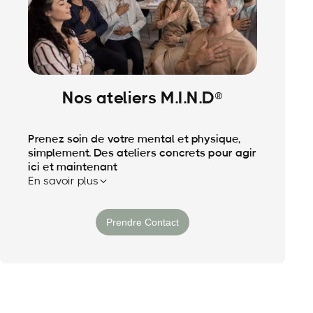
Nos ateliers M.I.N.D®
Prenez soin de votre mental et physique,
simplement. Des ateliers concrets pour agir
ici et maintenant
En savoir plus
Atelier 1. "Retrouvez un vrai sommeil
Prendre Contact
réparateur"
- Améliorer la qualité du sommeil pour
réduire la fatigue et renforcer la clarté
mentale.