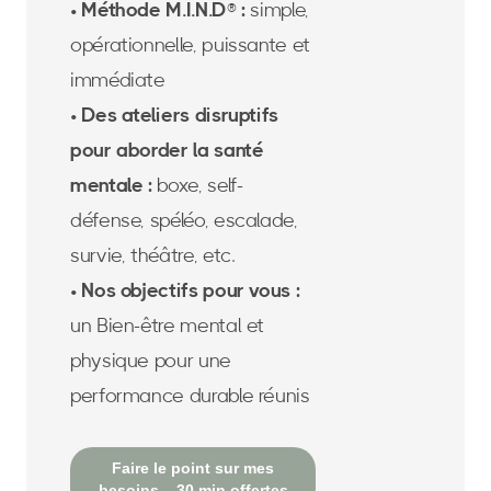
• Méthode M.I.N.D® :
simple,
opérationnelle, puissante et
immédiate
• Des ateliers disruptifs
pour aborder la santé
mentale :
boxe, self-
défense, spéléo, escalade,
survie, théâtre, etc.
• Nos objectifs pour vous :
un Bien-être mental et
physique pour une
performance durable réunis
Faire le point sur mes
besoins – 30 min offertes