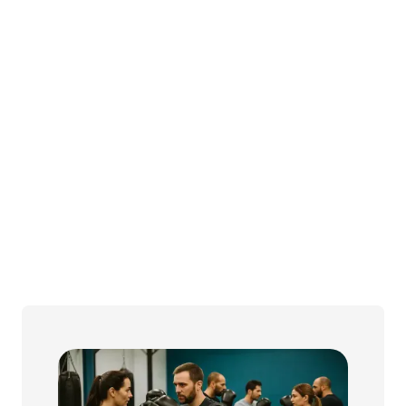
D.® sur le sommeil m’a
La gestion de l’incertit
er un rythme réparateur
m’a appris à garder conf
stante au travail. »
dans des périodes mou