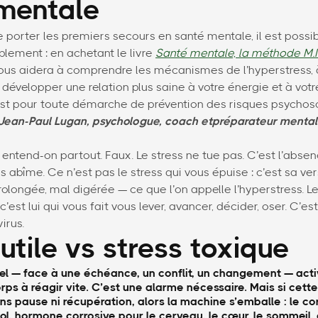
mentale
e porter les premiers secours en santé mentale, il est possi
ement : en achetant le livre
Santé mentale, la méthode M.I
ous aidera à comprendre les mécanismes de l’hyperstress, 
 à développer une relation plus saine à votre énergie et à vo
ust pour toute démarche de prévention des risques psychos
r Jean-Paul Lugan, psychologue, coach etpréparateur mental
 » entend-on partout. Faux. Le stress ne tue pas. C’est l’abse
s abîme. Ce n’est pas le stress qui vous épuise : c’est sa ve
olongée, mal digérée — ce que l’on appelle l’hyperstress. Le 
c’est lui qui vous fait vous lever, avancer, décider, oser. C’e
irus.
utile vs stress toxique
el — face à une échéance, un conflit, un changement — activ
orps à réagir vite. C’est une alarme nécessaire. Mais si cet
ns pause ni récupération, alors la machine s’emballe : le co
ol, hormone corrosive pour le cerveau, le cœur, le sommeil, 