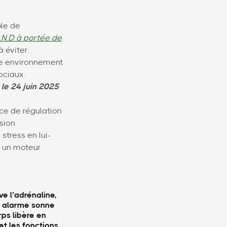
ble de
.N.D à portée de
à éviter
tre environnement
ociaux.
 le 24 juin 2025
nce de régulation
rsion
stress en lui-
st un moteur
e l’adrénaline,
te alarme sonne
rps libère en
et les fonctions