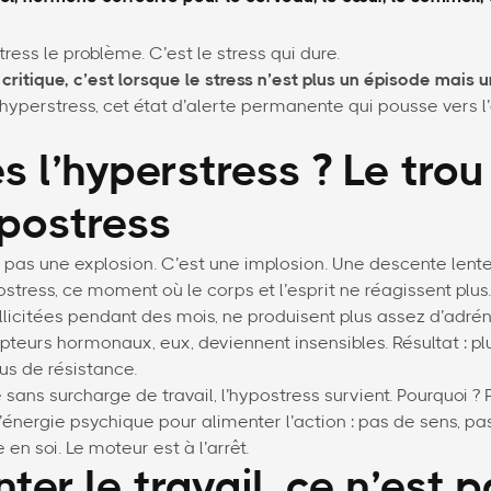
tress le problème. C’est le stress qui dure.
critique, c’est lorsque le stress n’est plus un épisode mais 
’hyperstress, cet état d’alerte permanente qui pousse vers 
s l’hyperstress ? Le trou
ypostress
t pas une explosion. C’est une implosion. Une descente lente
ostress, ce moment où le corps et l’esprit ne réagissent plus
ollicitées pendant des mois, ne produisent plus assez d’adrén
epteurs hormonaux, eux, deviennent insensibles. Résultat : plu
us de résistance.
sans surcharge de travail, l’hypostress survient. Pourquoi ? P
énergie psychique pour alimenter l’action : pas de sens, pa
en soi. Le moteur est à l’arrêt.
ter le travail, ce n’est 