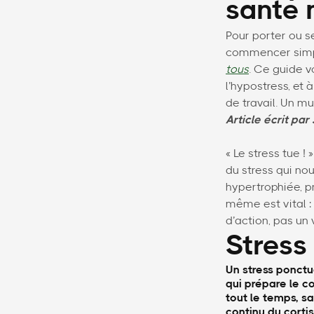
santé 
Pour porter ou s
commencer simpl
tous
. Ce guide v
l’hypostress, et
de travail. Un m
Article écrit pa
« Le stress tue !
du stress qui nou
hypertrophiée, pr
même est vital : 
d’action, pas un v
Stress 
Un stress ponctu
qui prépare le c
tout le temps, sa
continu du cortis