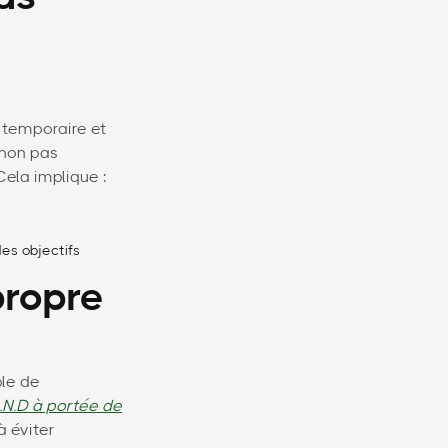
é temporaire et
 non pas
Cela implique :
es objectifs
propre
ble de
.N.D à portée de
à éviter