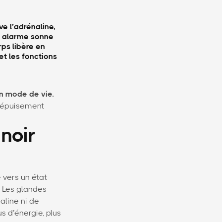
e l’adrénaline,
te alarme sonne
rps libère en
et les fonctions
un mode de vie.
l’épuisement
 noir
 vers un état
. Les glandes
aline ni de
s d’énergie, plus