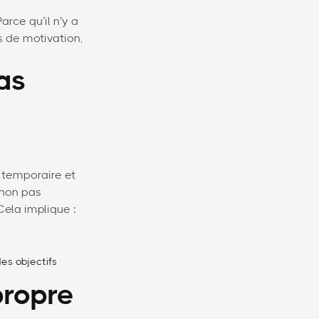
arce qu’il n’y a
s de motivation,
pas
é temporaire et
 non pas
Cela implique :
es objectifs
propre