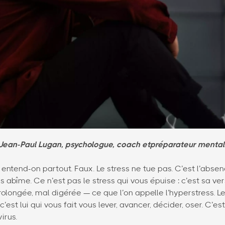
r Jean-Paul Lugan, psychologue, coach etpréparateur mental
 » entend-on partout. Faux. Le stress ne tue pas. C’est l’abse
s abîme. Ce n’est pas le stress qui vous épuise : c’est sa ve
olongée, mal digérée — ce que l’on appelle l’hyperstress. Le 
c’est lui qui vous fait vous lever, avancer, décider, oser. C’e
irus.