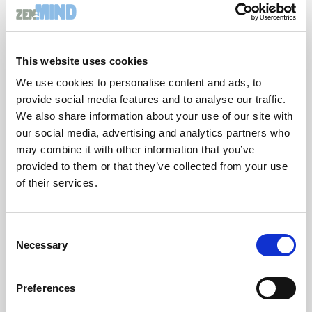
au travail.
Souffrir en silence n’est pas une fatalité.
Ouvrir un espace de dialogue, c’est déjà
commencer à réparer.
This website uses cookies
Pour aller plus loin
We use cookies to personalise content and ads, to
provide social media features and to analyse our traffic.
📖 Consulter le livre : « Santé mentale, la méthode
We also share information about your use of our site with
M.I.N.D à portée de tous »
our social media, advertising and analytics partners who
📆
Prendre rendez-vous
may combine it with other information that you’ve
provided to them or that they’ve collected from your use
of their services.
Consent
Necessary
Selection
Preferences