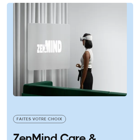
FAITES VOTRE CHOIX
ZenMind Care &