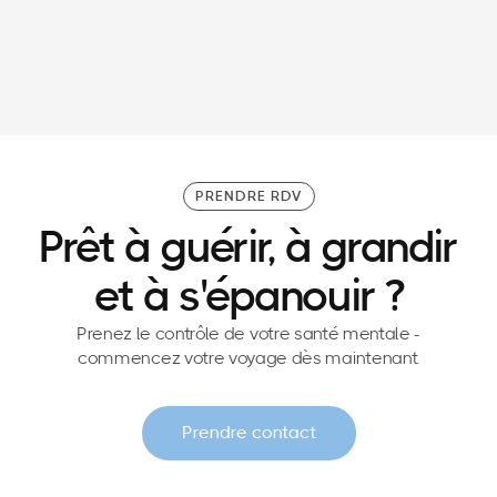
30/3/26
Patron de CODIR : pourquoi se préparer
mentalement et physiquement avant un comité
de direction ?
PRENDRE RDV
Prêt à guérir, à grandir
et à s'épanouir ?
Prenez le contrôle de votre santé mentale -
commencez votre voyage dès maintenant.
Prendre contact