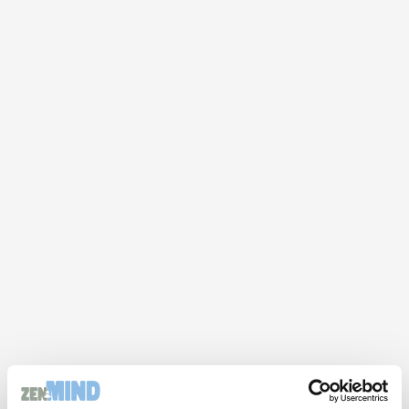
Par Jean-Paul Lugan, psychologue, coach, expert en
préparation mentale et auteur de « Santé mentale,
la méthode M.I.N.D à portée de tous » – 26 juillet
2025