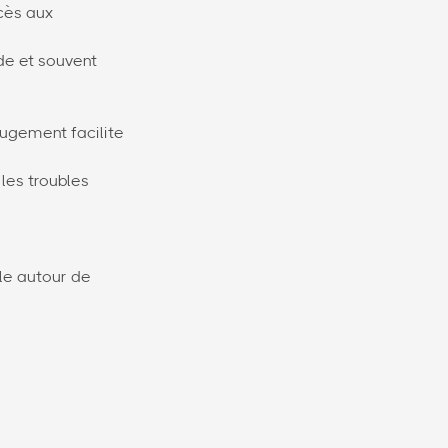
ccès aux
de et souvent
jugement facilite
les troubles
ule autour de