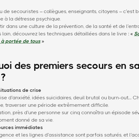
 de secouristes – collègues, enseignants, citoyens – c’est b
ce à la détresse psychique.
tir dans une culture de la prévention, de la santé et de l’entr
s loin, découvrez les techniques détaillées dans le livre :
«
Sa
 à portée de tous
»
uoi des premiers secours en s
 ?
ituations de crise
rise d’anxiété, idées suicidaires, deuil brutal ou burn-out… C
, traverser une période extrêmement difficile.
tion, près d’une personne sur cinq connaîtra un épisode sé
ment donné de sa vie.
ources immédiates
gence et les lignes d’assistance sont parfois saturés, et l’a