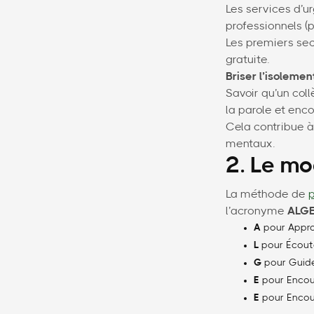
Les services d’ur
professionnels (
Les premiers sec
gratuite.
Briser l’isolemen
Savoir qu’un col
la parole et enc
Cela contribue à
mentaux.
2. Le mo
La méthode de
l’acronyme
ALG
A
pour Appro
L
pour Écout
G
pour Guide
E
pour Encour
E
pour Encour