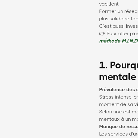
vacillent.
Former un réseau
plus solidaire fa
C’est aussi inves
👉 Pour aller plu
méthode M.I.N.D
1. Pourq
mentale
Prévalence des s
Stress intense, c
moment de sa vie
Selon une estima
mentaux à un mo
Manque de ress
Les services d’ur