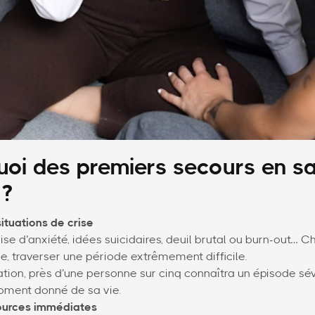
uoi des premiers secours en s
 ?
ituations de crise
rise d’anxiété, idées suicidaires, deuil brutal ou burn-out… C
, traverser une période extrêmement difficile.
tion, près d’une personne sur cinq connaîtra un épisode sé
ment donné de sa vie.
ources immédiates