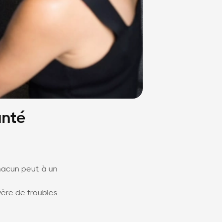
anté
hacun peut, à un
vère de troubles