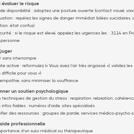
 évaluer le risque
de disponibilité : adoptez une posture ouverte (contact visuel, voi
tuation : repérez les signes de danger immédiat (idées suicidaires,
tion, état confus)
curité : si le risque est élevé, appelez les urgences (ex. : 3114 en F
a personne
 juger
er sans interrompre
oute active : reformulez (« Vous avez l’air très angoissé »), validez le
 difficile pour vous »)
’empathie, sans minimiser la souffrance
onner un soutien psychologique
 techniques de gestion du stress : respiration, relaxation, cohéren
infos fiables : numéros d’aide, sites spécialisés
tifier des ressources : groupes de parole, services médico-psycho-
’aide professionnelle
importance d’un suivi médical ou thérapeutique