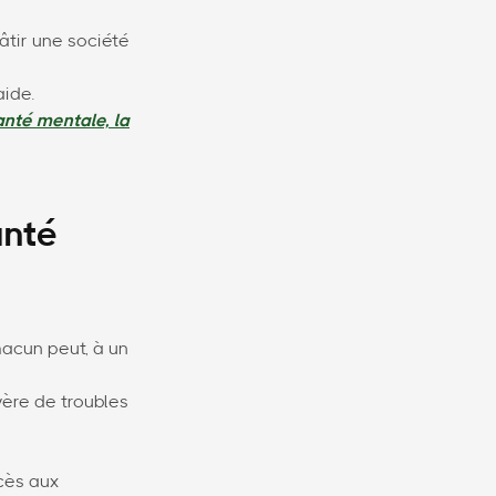
âtir une société
aide.
nté mentale, la
anté
hacun peut, à un
vère de troubles
ccès aux