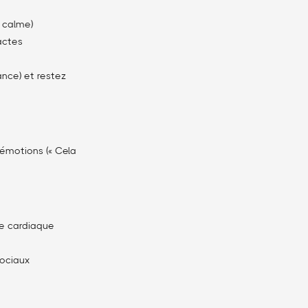
x calme)
 actes
rance) et restez
s émotions (« Cela
ce cardiaque
sociaux