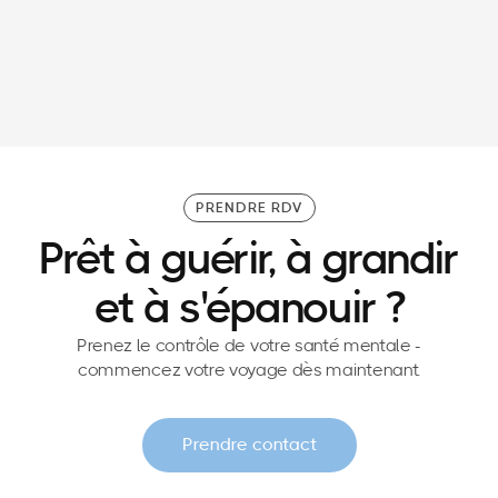
30/3/26
Patron de CODIR : pourquoi se préparer
mentalement et physiquement avant un comité
de direction ?
PRENDRE RDV
Prêt à guérir, à grandir
et à s'épanouir ?
Prenez le contrôle de votre santé mentale -
commencez votre voyage dès maintenant.
Prendre contact