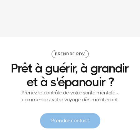
30/3/26
Patron de CODIR : pourquoi se préparer
mentalement et physiquement avant un comité
de direction ?
PRENDRE RDV
Prêt à guérir, à grandir
et à s'épanouir ?
Prenez le contrôle de votre santé mentale -
commencez votre voyage dès maintenant.
Prendre contact