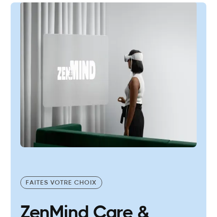
FAITES VOTRE CHOIX
ZenMind Care &