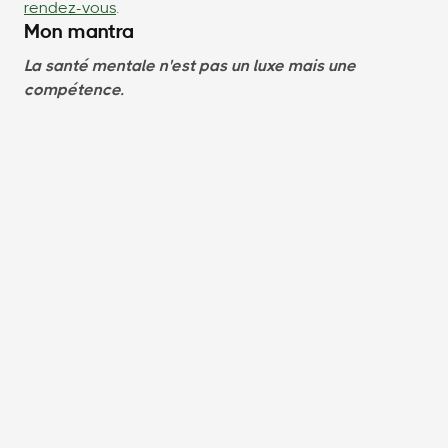
rendez-vous
.
Mon mantra
La santé mentale n'est pas un luxe mais une
compétence.
Par Jean-Paul Lugan — psychologue, coach,
préparateur mental, spécialiste de la résilience en
entreprise - 8 décembre 2025