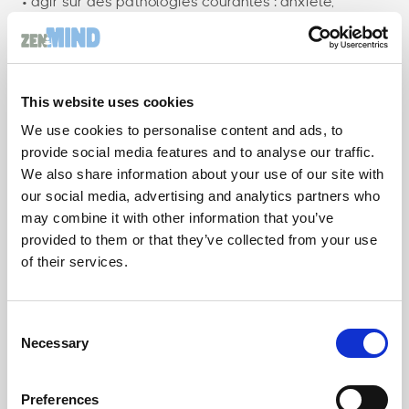
• agir sur des pathologies courantes : anxiété,
insomnie, fatigue chronique…
Ce sont ces compétences — et non un massage ou
trois respirations profondes — qui permettent de
traverser la complexité du travail moderne sans
This website uses cookies
s’effondrer.
We use cookies to personalise content and ads, to
Vers une nouvelle
provide social media features and to analyse our traffic.
We also share information about your use of our site with
génération de
our social media, advertising and analytics partners who
may combine it with other information that you’ve
dispositifs : le salarié
provided to them or that they’ve collected from your use
of their services.
acteur de son bien-
être mental
Consent
Necessary
Selection
La clé n’est pas de détendre les salariés.
La clé, c’est de les équiper.
La détente est agréable.
Preferences