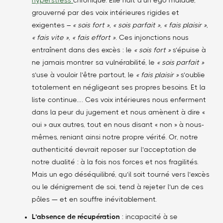
hyperstress
chronique. Elle naît d’un ego malade,
grouverné par des voix intérieures rigides et
exigentes –
« sois fort », « sois parfait », « fais plaisir »,
« fais vite », « fais effort »
. Ces injonctions nous
entraînent dans des excès : le
« sois fort »
s’épuise à
ne jamais montrer sa vulnérabilité, le
« sois parfait »
s’use à vouloir l’être partout, le
« fais plaisir »
s’oublie
totalement en négligeant ses propres besoins. Et la
liste continue…. Ces voix intérieures nous enferment
dans la peur du jugement et nous amènent à dire «
oui » aux autres, tout en nous disant « non » à nous-
mêmes, reniant ainsi notre propre vérité. Or, notre
authenticité devrait reposer sur l’acceptation de
notre dualité : à la fois nos forces et nos fragilités.
Mais un ego déséquilibré, qu’il soit tourné vers l’excès
ou le dénigrement de soi, tend à rejeter l’un de ces
pôles — et en souffre inévitablement.
L’absence de récupération
: incapacité à se