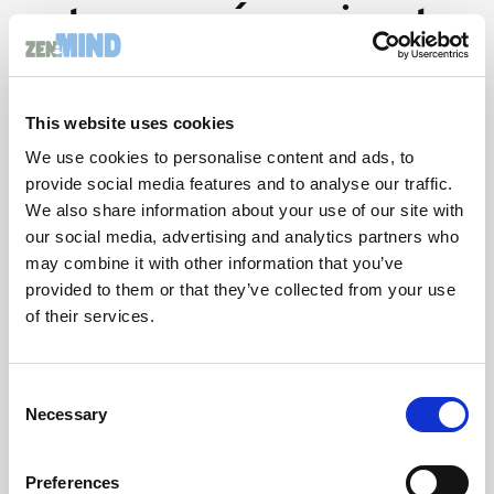
retrouver énergie et
équilibre mental
Le burnout n’est pas une fatalité. Avec des outils
This website uses cookies
adaptés et une hygiène mentale régulière, il est
We use cookies to personalise content and ads, to
possible de retrouver énergie, confiance et équilibre.
provide social media features and to analyse our traffic.
Pour aller plus loin
We also share information about your use of our site with
our social media, advertising and analytics partners who
…et traiter ce problème, lire mon livre :
Santé
may combine it with other information that you’ve
mentale, la méthode M.I.N.D à portée de tous
provided to them or that they’ve collected from your use
👉 "
Santé Mentale: La méthode M.I.N.D à portée de
of their services.
tous"
Vous souhaitez avancer sur ce sujet ? Je vous
propose un échange :
Consent
👉
Réservez un appel avec moi
Necessary
Selection
Voir aussi nos formations ou coaching :
👉
Zen-Mind.eu – ZenMindCare
Preferences
Mon mantra :