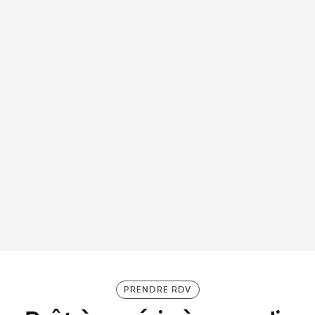
30/3/26
Patron de CODIR : pourquoi se préparer
mentalement et physiquement avant un comité
de direction ?
PRENDRE RDV