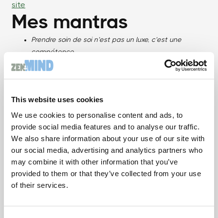
site
Mes mantras
Prendre soin de soi n’est pas un luxe, c’est une
compétence.
Prendre soin des autres n’est pas seulement un
devoir, c’est une responsabilité partagée.
This website uses cookies
We use cookies to personalise content and ads, to
« Santé mentale,
provide social media features and to analyse our traffic.
la méthode M.I.N.D à portée de tous »
We also share information about your use of our site with
our social media, advertising and analytics partners who
may combine it with other information that you’ve
provided to them or that they’ve collected from your use
of their services.