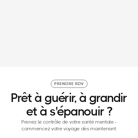
30/3/26
Patron de CODIR : pourquoi se préparer
mentalement et physiquement avant un comité
de direction ?
PRENDRE RDV
Prêt à guérir, à grandir
et à s'épanouir ?
Prenez le contrôle de votre santé mentale -
commencez votre voyage dès maintenant.