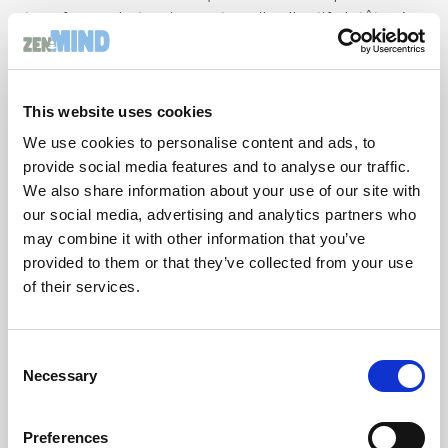
transformer la tension en travail collectif plutôt qu’en
usure relationnelle.
Conclusion
This website uses cookies
Quand la confiance recule, la parole se contracte, les
liens se rigidifient et la performance s’appauvrit.
We use cookies to personalise content and ads, to
Quand elle progresse, chacun retrouve davantage sa
provide social media features and to analyse our traffic.
place, son courage de dire et sa capacité à
We also share information about your use of our site with
contribuer.
our social media, advertising and analytics partners who
Dans un comité de direction, la confiance en l’autre
may combine it with other information that you’ve
n’est donc pas seulement un facteur relationnel.
provided to them or that they’ve collected from your use
Elle est l’un des fondements de l’intelligence
of their services.
collective, de l’efficacité managériale et de
l’équilibre mental de ceux qui portent l’entreprise.
Si ce sujet vous concerne, cliquez sur le lien si vous
Consent
Necessary
souhaitez en parlez via un
rendez-vous
Selection
Preferences