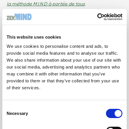
la méthode M.I.N.D à portée de tous
.
Consulter mon livre :
Santé mentale, la méthode
M.I.N.D à portée de tous
Si vous voulez en savoir plus sur notre offre de
services, vous pouvez
prendre rendez-vous
This website uses cookies
Mon mantra
We use cookies to personalise content and ads, to
Prendre soin de soi n’est pas un luxe, c’est une
provide social media features and to analyse our traffic.
compétence.
We also share information about your use of our site with
our social media, advertising and analytics partners who
may combine it with other information that you’ve
provided to them or that they’ve collected from your use
of their services.
Consent
Necessary
Selection