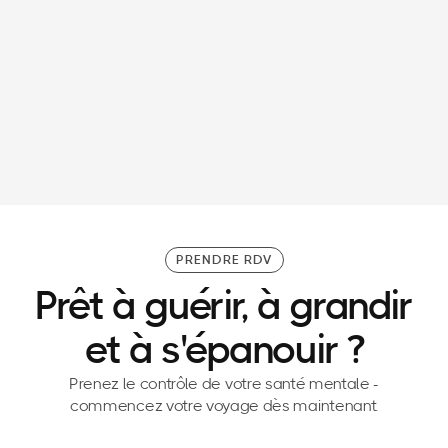
30/3/26
Patron de CODIR : pourquoi se préparer
mentalement et physiquement avant un comité
de direction ?
PRENDRE RDV
Prêt à guérir, à grandir
et à s'épanouir ?
Prenez le contrôle de votre santé mentale -
commencez votre voyage dès maintenant.