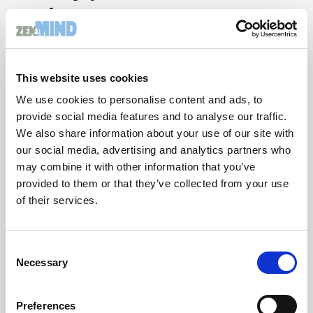
exigence-moyens
C’est ici qu’intervient la lettre D de la méthode
M.I.N.D. :
This website uses cookies
Développer de nouvelles perspectives.
Autrement dit : recadrer la situation, ajuster son
We use cookies to personalise content and ads, to
regard, revoir parfois ses objectifs.
provide social media features and to analyse our traffic.
Visualisez une pyramide
We also share information about your use of our site with
our social media, advertising and analytics partners who
Le sommet = l’exigence de la mission
may combine it with other information that you’ve
La base = les moyens disponibles (temps, énergie,
provided to them or that they’ve collected from your use
soutien, compétences)
of their services.
Deux risques extrêmes :
Si l’exigence dépasse largement les moyens, la
Consent
pyramide s’inverse : c’est l’effondrement
Necessary
Selection
Si les moyens sont trop larges pour une faible exigence,
la pyramide s’écrase : c’est l’ennui
Le bon stress, c’est quand l’exigence dépasse juste
Preferences